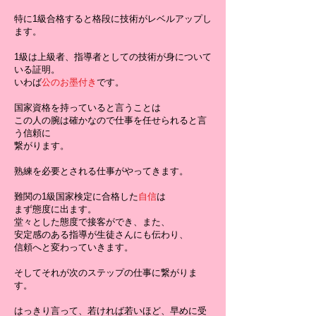
特に1級合格すると格段に技術がレベルアップし
ます。
1級は上級者、指導者としての技術が身について
いる証明。
いわば
公のお墨付き
です。
国家資格を持っていると言うことは
この人の腕は確かなので仕事を任せられると言
う信頼に
繋がります。
熟練を必要とされる仕事がやってきます。
難関の1級国家検定に合格した
自信
は
まず態度に出ます。
堂々とした態度で接客ができ、また、
安定感のある指導が生徒さんにも伝わり、
信頼へと変わっていきます。
そしてそれが次のステップの仕事に繋がりま
す。
はっきり言って、若ければ若いほど、早めに受