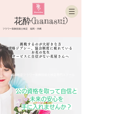
花酔(hanasui)
フラワー装飾技能士検定 福岡・沖縄
挑戦するのが大好きな方
​資格ジプシー、協会制度に疲れている
お花の先生
​サービスに自信がない花屋さんへ
国家検定フラワー装飾技能士検定専門スクール
​公の資格を取って自信と
未来の安心を
手に入れませんか？