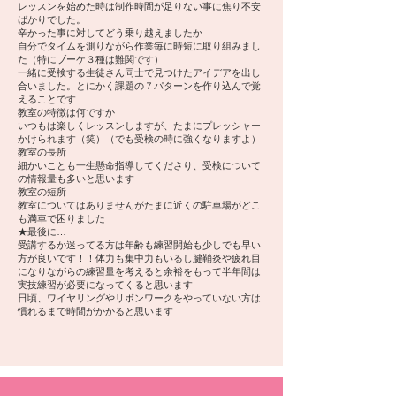
レッスンを始めた時は制作時間が足りない事に焦り不安
ばかりでした。
辛かった事に対してどう乗り越えましたか
自分でタイムを測りながら作業毎に時短に取り組みまし
た（特にブーケ３種は難関です）
一緒に受検する生徒さん同士で見つけたアイデアを出し
合いました。とにかく課題の７パターンを作り込んで覚
えることです
教室の特徴は何ですか
いつもは楽しくレッスンしますが、たまにプレッシャー
かけられます（笑）（でも受検の時に強くなりますよ）
教室の長所
細かいことも一生懸命指導してくださり、受検について
の情報量も多いと思います
教室の短所
教室についてはありませんがたまに近くの駐車場がどこ
も満車で困りました
★最後に…
受講するか迷ってる方は年齢も練習開始も少しでも早い
方が良いです！！体力も集中力もいるし腱鞘炎や疲れ目
になりながらの練習量を考えると余裕をもって半年間は
実技練習が必要になってくると思います
日頃、ワイヤリングやリボンワークをやっていない方は
慣れるまで時間がかかると思います