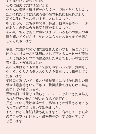
ても取りたい資格でした。
初めは自力で受けれないかと
いろんな資料を取り寄せたりネットで調べたりもしまし
たがそれだけでは試験内容の情報収集にも限界があり、
髙松先生の所へお伺いすることにしました。
私にとって日にちや時間帯、料金、指導内容等ハードル
があり、自分に合う教室を随分探しました。
その点こちらはある程度の決まっているものの個人の事
情も聞いてくださり、その人に合ったスタイルで受講さ
せてくださいます
希望日の受講なので他の生徒さんといつも一緒というわ
けではありませんが休息に入れて下さるコーヒーが美味
しくてお茶をしつつ情報交換したりとてもいい環境で受
講することが出来ました
髙松先生はとても気さくで話しやすい方です。質問もし
やすく、やり方も個人のやり方を尊重しつつ指導してく
ださいます。
受験日が近づいてくると指導員講習にも行かれ新しい情
報や注意点等きいて下さり、模擬試験ではあらゆる事を
想定して指導されます。
受験当日、通常より柔らかいフォームが出てきたり与え
られた花材の長さが短いのなんて想定内！
戸惑っている受験者達の中、私達はその練習もさせても
らってたので落ち着いて出来ました。
まだこれから筆記試験もありますが、合格して、また次
のステップへ行けるよう髙松先生の下で頑張っていこう
と思います