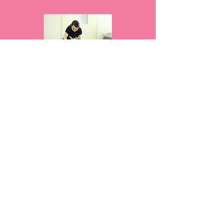
​３０代生花店店長
私は生花店で長年勤務してます。
時折、お客様や社内のスタッフに資格持っているの
かと聞かれます。
以前は生花店での仕事に資格は必要ない。っと思っ
てました。しかし年数が経つにつれ、形として残し
たい！自信をつけたい！幅広く活躍する為にも箔を
つけたい！という思いが芽生えました。
丁度その時期にネットで先生のブログ「花酔」に巡
りあいました。
私の第1条件は仕事と並行しながらレッスンを受講
することです。
ブログを読んでいくうちに日程等相談したら調整し
てもらえそう！！と感じました。また重要視すると
ころは先生のお人柄です。ブログ文面からお人柄に